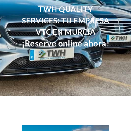
TWH QUALITY
SERVICES: TU EMPRESA
VTC EN MURCIA
¡Reserve online ahora!