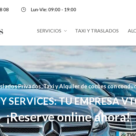
8 08
Lun-Vie: 09:00 - 19:00
SERVICIOS
TAXI Y TRASLADOS
AL
slados Privados, Taxi y Alquiler de coches con condu
Y SERVICES: TU EMPRESA VT
¡Reserve online ahora!