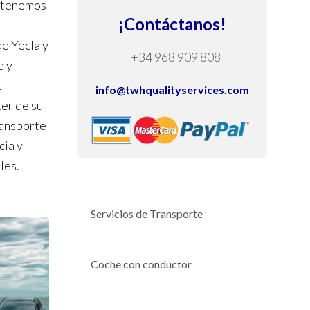
, tenemos
¡Contáctanos!
e Yecla y
+34 968 909 808
e y
,
info@twhqualityservices.com
cer de su
ransporte
cia y
les.
Servicios de Transporte
Coche con conductor