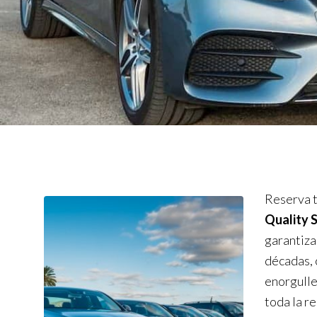
Reserva t
Quality 
garantiza
décadas, 
enorgulle
toda la r