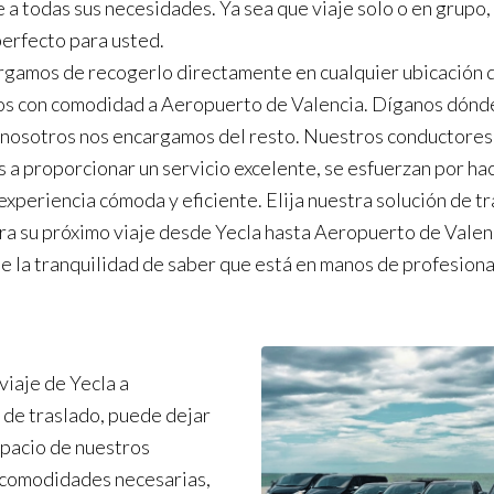
 a todas sus necesidades. Ya sea que viaje solo o en grupo
perfecto para usted.
gamos de recogerlo directamente en cualquier ubicación d
os con comodidad a Aeropuerto de Valencia. Díganos dónd
 nosotros nos encargamos del resto. Nuestros conductores
 a proporcionar un servicio excelente, se esfuerzan por ha
 experiencia cómoda y eficiente. Elija nuestra solución de t
ara su próximo viaje desde Yecla hasta Aeropuerto de Valen
de la tranquilidad de saber que está en manos de profesiona
viaje de Yecla a
 de traslado, puede dejar
spacio de nuestros
s comodidades necesarias,