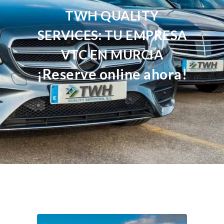
TWH QUALITY
SERVICES: TU EMPRESA
VTC EN MURCIA
¡Reserve online ahora!