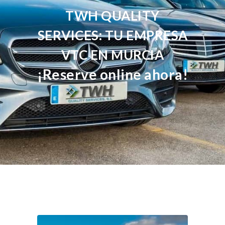
TWH QUALITY
SERVICES: TU EMPRESA
VTC EN MURCIA
¡Reserve online ahora!