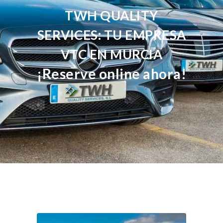
TWH QUALITY
SERVICES: TU EMPRESA
VTC EN MURCIA
¡Reserve online ahora!