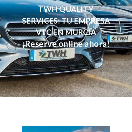
TWH QUALITY
SERVICES: TU EMPRESA
VTC EN MURCIA
¡Reserve online ahora!