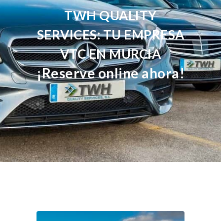
TWH QUALITY
SERVICES: TU EMPRESA
VTC EN MURCIA
¡Reserve online ahora!