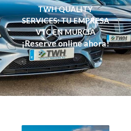
TWH QUALITY
SERVICES: TU EMPRESA
VTC EN MURCIA
¡Reserve online ahora!