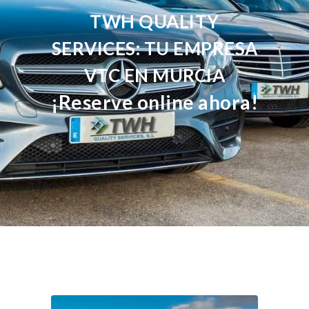
TWH QUALITY
SERVICES: TU EMPRESA
VTC EN MURCIA
¡Reserve online ahora!