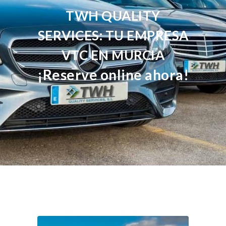
TWH QUALITY
SERVICES: TU EMPRESA
VTC EN MURCIA
¡Reserve online ahora!