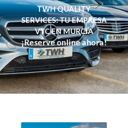
TWH QUALITY
SERVICES: TU EMPRESA
VTC EN MURCIA
¡Reserve online ahora!