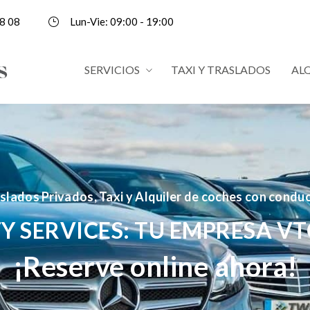
8 08
Lun-Vie: 09:00 - 19:00
SERVICIOS
TAXI Y TRASLADOS
AL
slados Privados, Taxi y Alquiler de coches con condu
Y SERVICES: TU EMPRESA VT
¡Reserve online ahora!