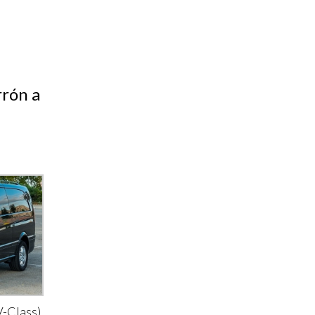
rrón a
-Class)