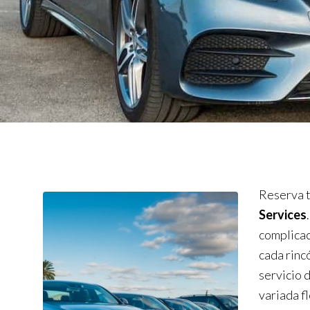
Reserva t
Services
complicac
cada rinc
servicio 
variada f