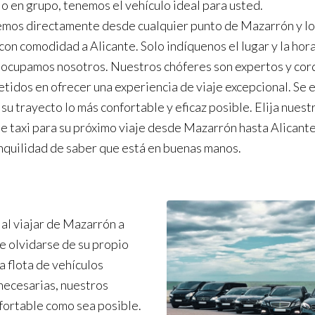
o o en grupo, tenemos el vehículo ideal para usted.
mos directamente desde cualquier punto de Mazarrón y lo
con comodidad a Alicante. Solo indíquenos el lugar y la hora
 ocupamos nosotros. Nuestros chóferes son expertos y cord
idos en ofrecer una experiencia de viaje excepcional. Se 
su trayecto lo más confortable y eficaz posible. Elija nuest
de taxi para su próximo viaje desde Mazarrón hasta Alicante
anquilidad de saber que está en buenas manos.
al viajar de Mazarrón a
e olvidarse de su propio
a flota de vehículos
necesarias, nuestros
nfortable como sea posible.