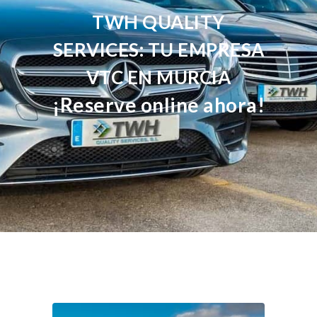
TWH QUALITY
SERVICES: TU EMPRESA
VTC EN MURCIA
¡Reserve online ahora!