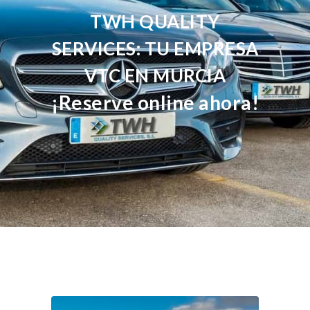
TWH QUALITY
SERVICES: TU EMPRESA
VTC EN MURCIA
¡Reserve online ahora!