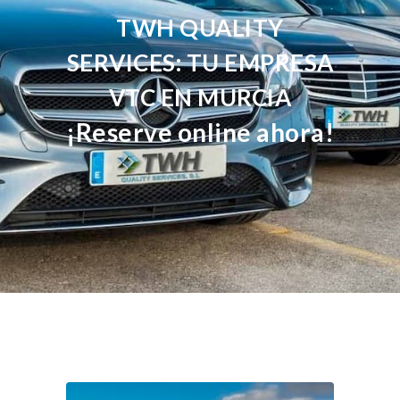
TWH QUALITY
SERVICES: TU EMPRESA
VTC EN MURCIA
¡Reserve online ahora!