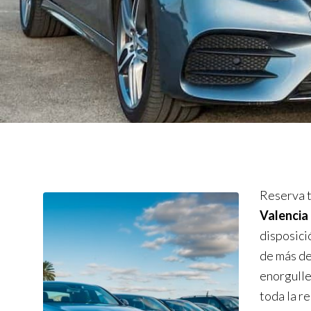
Reserva t
Valencia
disposici
de más de
enorgulle
toda la r