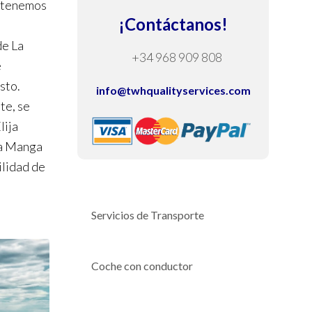
, tenemos
¡Contáctanos!
de La
+34 968 909 808
e
sto.
info@twhqualityservices.com
te, se
lija
La Manga
ilidad de
Servicios de Transporte
Coche con conductor