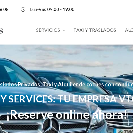
8 08
Lun-Vie: 09:00 - 19:00
SERVICIOS
TAXI Y TRASLADOS
AL
slados Privados, Taxi y Alquiler de coches con condu
Y SERVICES: TU EMPRESA VT
¡Reserve online ahora!