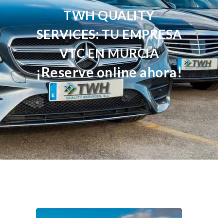
TWH QUALITY
SERVICES: TU EMPRESA
VTC EN MURCIA
¡Reserve online ahora!