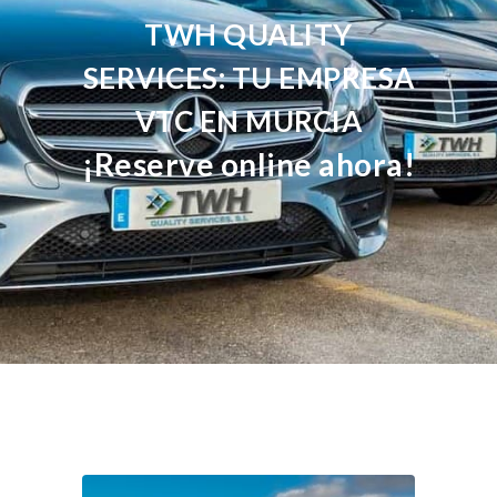
TWH QUALITY
SERVICES: TU EMPRESA
VTC EN MURCIA
¡Reserve online ahora!