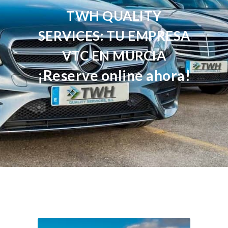
TWH QUALITY
SERVICES: TU EMPRESA
VTC EN MURCIA
¡Reserve online ahora!