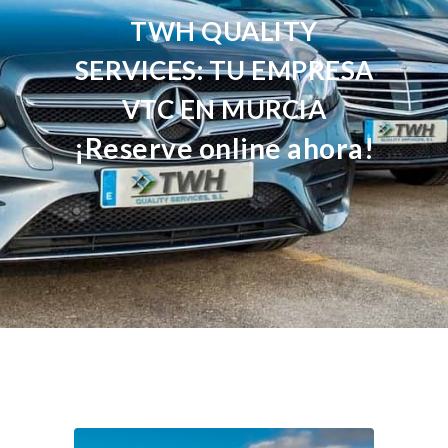
TWH QUALITY
SERVICES: TU EMPRESA
VTC EN MURCIA
¡Reserve online ahora!