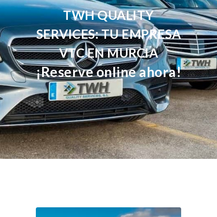
TWH QUALITY
SERVICES: TU EMPRESA
VTC EN MURCIA
¡Reserve online ahora!