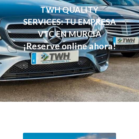
TWH QUALITY
SERVICES: TU EMPRESA
VTC EN MURCIA
¡Reserve online ahora!