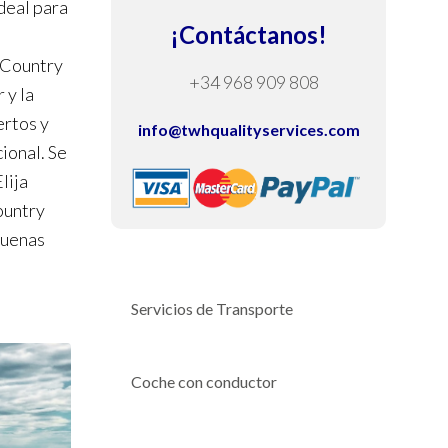
deal para
¡Contáctanos!
 Country
+34 968 909 808
 y la
ertos y
info@twhqualityservices.com
ional. Se
lija
ountry
buenas
Servicios de Transporte
Coche con conductor