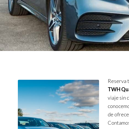
Reserva t
TWH Qual
viaje sin
conocemos
de ofrece
Contamos 