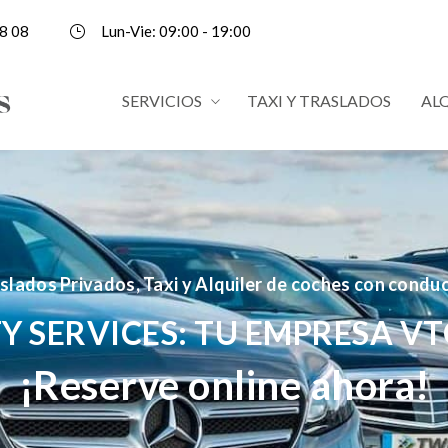
8 08
Lun-Vie: 09:00 - 19:00
SERVICIOS
TAXI Y TRASLADOS
AL
slados Privados, Taxi y Alquiler de coches con condu
Y SERVICES: TU EMPRESA VT
¡Reserve online ahora!