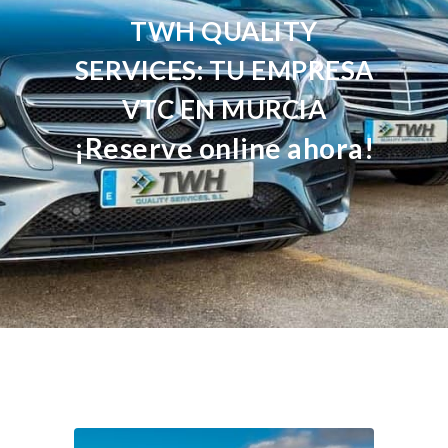
TWH QUALITY
SERVICES: TU EMPRESA
VTC EN MURCIA
¡Reserve online ahora!