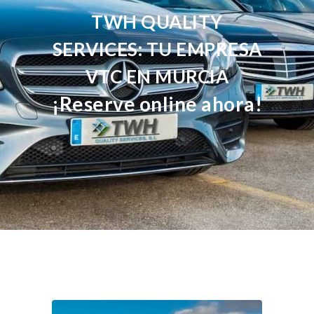
TWH QUALITY
SERVICES: TU EMPRESA
VTC EN MURCIA
¡Reserve online ahora!