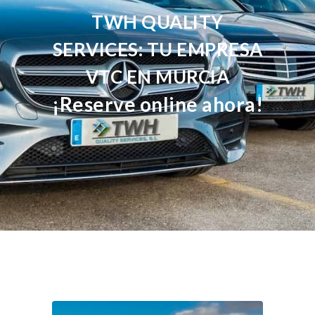
TWH QUALITY
SERVICES: TU EMPRESA
VTC EN MURCIA
¡Reserve online ahora!