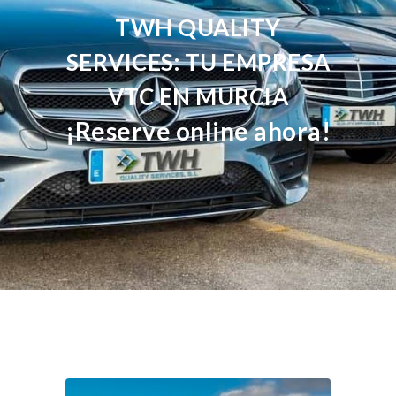
TWH QUALITY
SERVICES: TU EMPRESA
VTC EN MURCIA
¡Reserve online ahora!