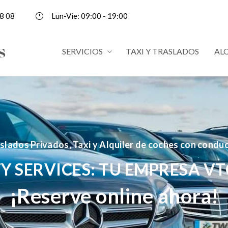
8 08
Lun-Vie: 09:00 - 19:00
SERVICIOS
TAXI Y TRASLADOS
AL
slados Privados, Taxi y Alquiler de coches con condu
Y SERVICES: TU EMPRESA VT
¡Reserve online ahora!