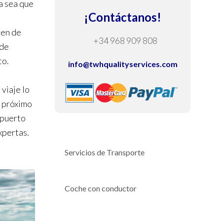
a sea que
¡Contáctanos!
ren de
+34 968 909 808
 de
to.
info@twhqualityservices.com
viaje lo
u próximo
opuerto
xpertas.
Servicios de Transporte
Coche con conductor