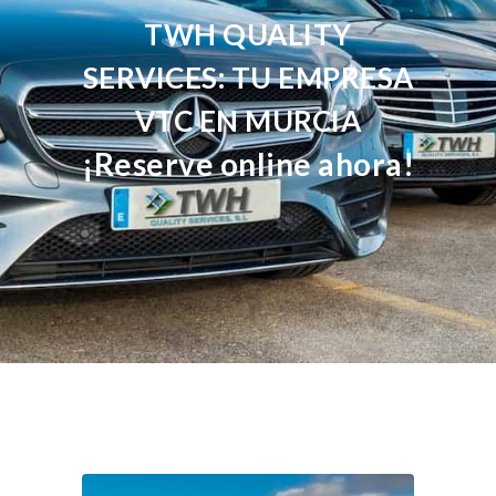
TWH QUALITY
SERVICES: TU EMPRESA
VTC EN MURCIA
¡Reserve online ahora!