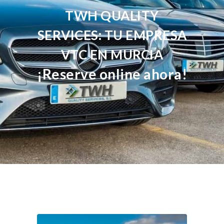
TWH QUALITY
SERVICES: TU EMPRESA
VTC EN MURCIA
¡Reserve online ahora!