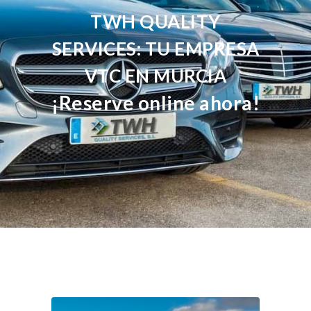
TWH QUALITY
SERVICES: TU EMPRESA
VTC EN MURCIA
¡Reserve online ahora!