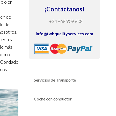
lo o en
¡Contáctanos!
ren de
+34 968 909 808
do de
nosotros.
info@twhqualityservices.com
cer una
 lo más
róximo
t Condado
nos.
Servicios de Transporte
Coche con conductor