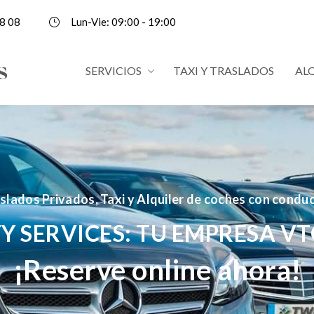
8 08
Lun-Vie: 09:00 - 19:00
SERVICIOS
TAXI Y TRASLADOS
AL
slados Privados, Taxi y Alquiler de coches con condu
Y SERVICES: TU EMPRESA VT
¡Reserve online ahora!