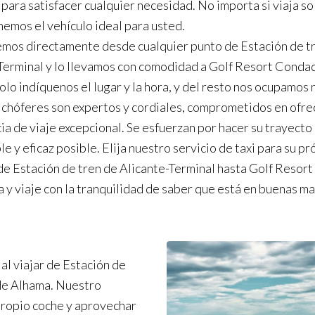
 para satisfacer cualquier necesidad. No importa si viaja so
nemos el vehículo ideal para usted.
mos directamente desde cualquier punto de Estación de t
Terminal y lo llevamos con comodidad a Golf Resort Conda
olo indíquenos el lugar y la hora, y del resto nos ocupamos 
chóferes son expertos y cordiales, comprometidos en ofre
ia de viaje excepcional. Se esfuerzan por hacer su trayecto
e y eficaz posible. Elija nuestro servicio de taxi para su p
de Estación de tren de Alicante-Terminal hasta Golf Resor
 y viaje con la tranquilidad de saber que está en buenas ma
al viajar de Estación de
de Alhama. Nuestro
 propio coche y aprovechar