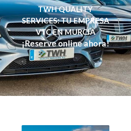
TWH QUALITY
SERVICES: TU EMPRESA
VTC EN MURCIA
¡Reserve online ahora!