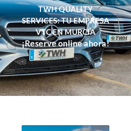
TWH QUALITY
SERVICES: TU EMPRESA
VTC EN MURCIA
¡Reserve online ahora!