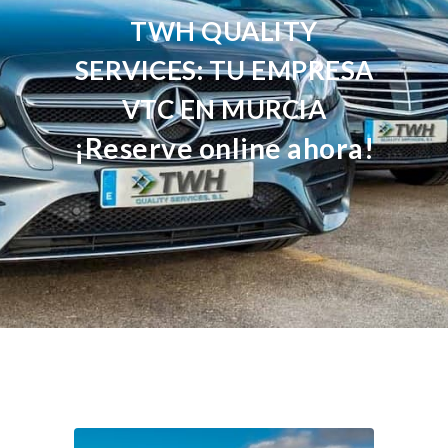
TWH QUALITY
SERVICES: TU EMPRESA
VTC EN MURCIA
¡Reserve online ahora!