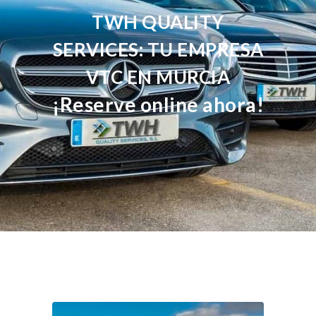
TWH QUALITY
SERVICES: TU EMPRESA
VTC EN MURCIA
¡Reserve online ahora!