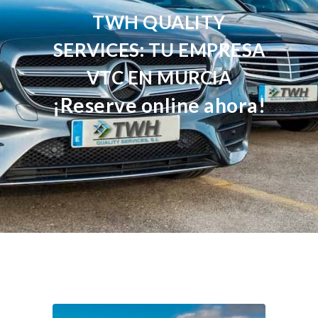
TWH QUALITY
SERVICES: TU EMPRESA
VTC EN MURCIA
¡Reserve online ahora!