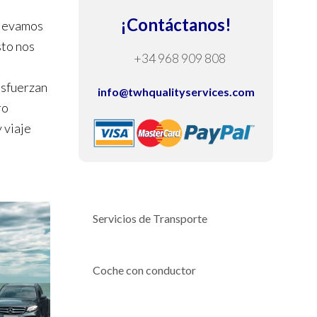
¡Contáctanos!
llevamos
sto nos
+34 968 909 808
esfuerzan
info@twhqualityservices.com
ro
 viaje
Servicios de Transporte
Coche con conductor