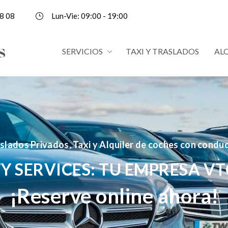
8 08
Lun-Vie: 09:00 - 19:00
SERVICIOS
TAXI Y TRASLADOS
AL
slados Privados, Taxi y Alquiler de coches con condu
Y SERVICES: TU EMPRESA VT
¡Reserve online ahora!