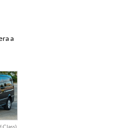
era a
-Class)