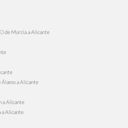
E) de Murcia a Alicante
nte
icante
 Álamo a Alicante
e
 a Alicante
 a Alicante