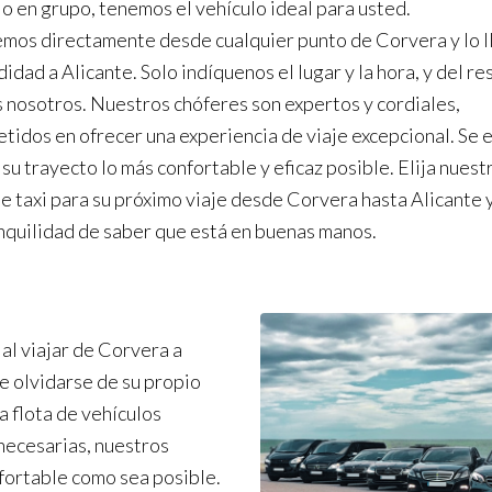
o o en grupo, tenemos el vehículo ideal para usted.
mos directamente desde cualquier punto de Corvera y lo 
dad a Alicante. Solo indíquenos el lugar y la hora, y del re
nosotros. Nuestros chóferes son expertos y cordiales,
idos en ofrecer una experiencia de viaje excepcional. Se 
su trayecto lo más confortable y eficaz posible. Elija nuest
de taxi para su próximo viaje desde Corvera hasta Alicante y
anquilidad de saber que está en buenas manos.
al viajar de Corvera a
e olvidarse de su propio
a flota de vehículos
necesarias, nuestros
nfortable como sea posible.