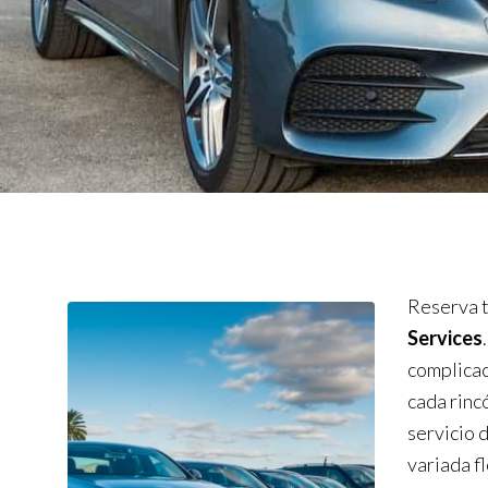
Reserva t
Services
complicac
cada rinc
servicio 
variada f