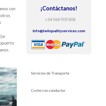
¡Contáctanos!
vamos con
sotros
+34 968 909 808
y
info@twhqualityservices.com
ija
ropuerto
manos.
Servicios de Transporte
Coche con conductor