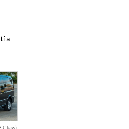
tí a
-Class)