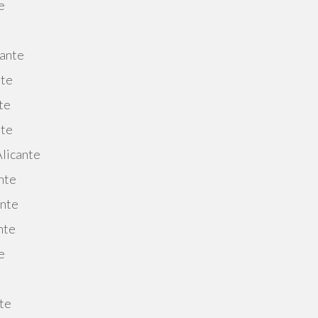
e
cante
nte
te
nte
Alicante
nte
ante
nte
e
nte