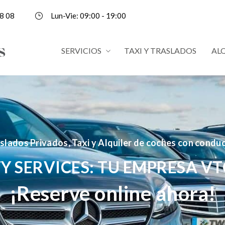
8 08
Lun-Vie: 09:00 - 19:00
SERVICIOS
TAXI Y TRASLADOS
AL
slados Privados, Taxi y Alquiler de coches con condu
Y SERVICES: TU EMPRESA VT
¡Reserve online ahora!