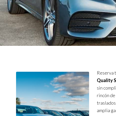
Reserva t
Quality 
sin compl
rincón de
traslados
amplia ga