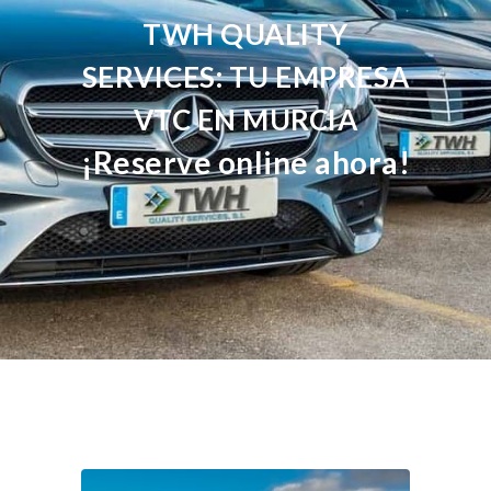
TWH QUALITY
SERVICES: TU EMPRESA
VTC EN MURCIA
¡Reserve online ahora!