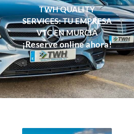
TWH QUALITY
SERVICES: TU EMPRESA
VTC EN MURCIA
¡Reserve online ahora!