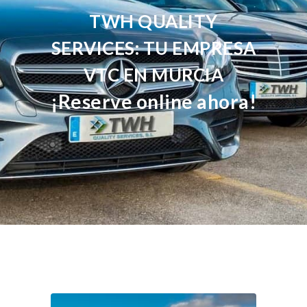
TWH QUALITY
SERVICES: TU EMPRESA
VTC EN MURCIA
¡Reserve online ahora!