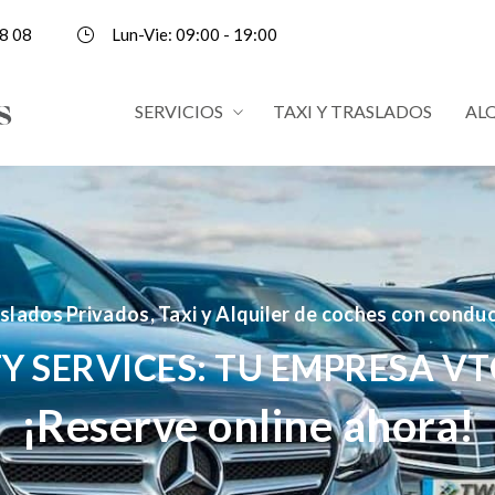
8 08
Lun-Vie: 09:00 - 19:00
SERVICIOS
TAXI Y TRASLADOS
AL
slados Privados, Taxi y Alquiler de coches con condu
Y SERVICES: TU EMPRESA VT
¡Reserve online ahora!