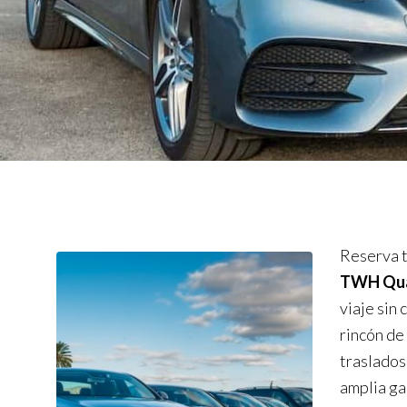
Reserva t
TWH Qual
viaje sin
rincón de
traslados
amplia ga