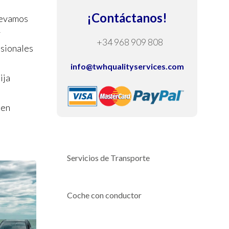
¡Contáctanos!
levamos
y
+34 968 909 808
esionales
info@twhqualityservices.com
ija
 en
Servicios de Transporte
Coche con conductor