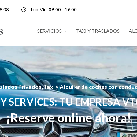
8 08
Lun-Vie: 09:00 - 19:00
SERVICIOS
TAXI Y TRASLADOS
AL
slados Privados, Taxi y Alquiler de coches con condu
Y SERVICES: TU EMPRESA VT
¡Reserve online ahora!