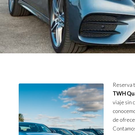
Reserva t
TWH Qual
viaje sin
conocemos
de ofrece
Contamos 