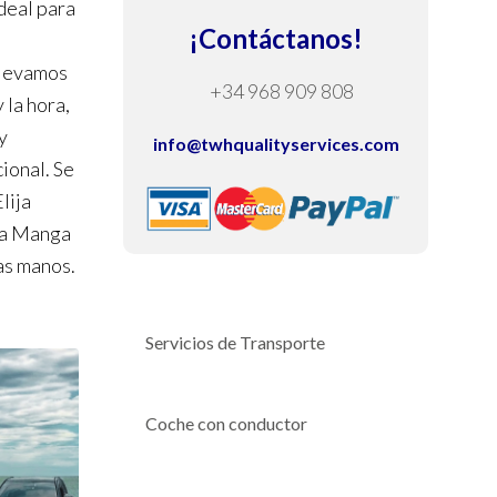
deal para
¡Contáctanos!
llevamos
+34 968 909 808
 la hora,
y
info@twhqualityservices.com
ional. Se
lija
 La Manga
as manos.
Servicios de Transporte
Coche con conductor