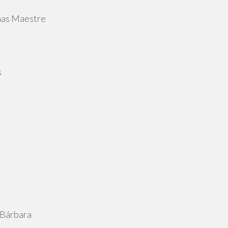
mas Maestre
s
 Bárbara