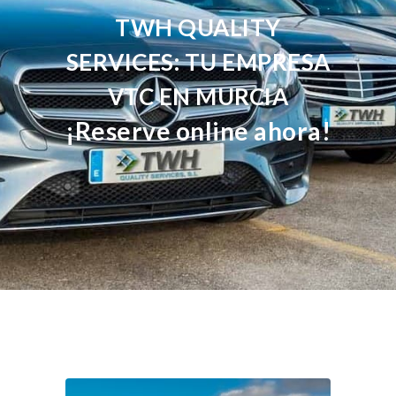
TWH QUALITY
SERVICES: TU EMPRESA
VTC EN MURCIA
¡Reserve online ahora!