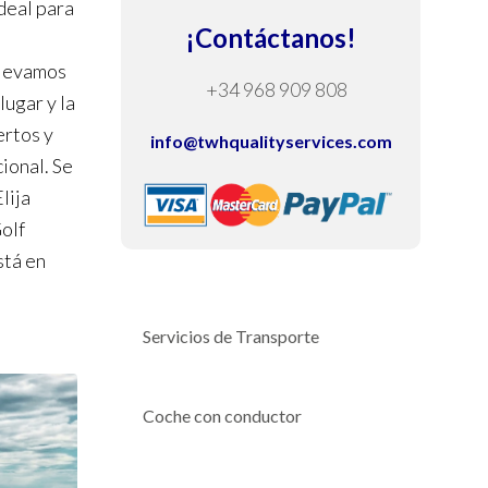
deal para
¡Contáctanos!
llevamos
+34 968 909 808
ugar y la
ertos y
info@twhqualityservices.com
ional. Se
lija
olf
stá en
Servicios de Transporte
Coche con conductor