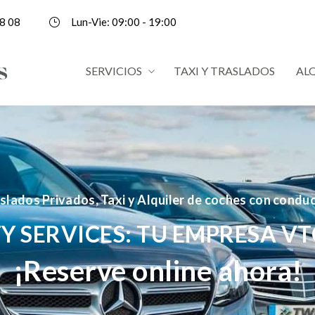
8 08
Lun-Vie: 09:00 - 19:00
SERVICIOS
TAXI Y TRASLADOS
AL
slados Privados, Taxi y Alquiler de coches con condu
Y SERVICES: TU EMPRESA VT
¡Reserve online ahora!