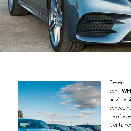
Reserva t
con
TWH 
un viaje 
conocemos
de ofrece
Contamos 