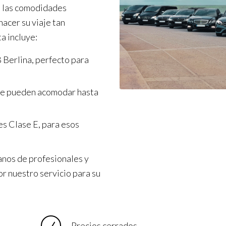
s las comodidades
acer su viaje tan
a incluye:
 Berlina, perfecto para
ue pueden acomodar hasta
s Clase E, para esos
anos de profesionales y
or nuestro servicio para su
Precios cerrados