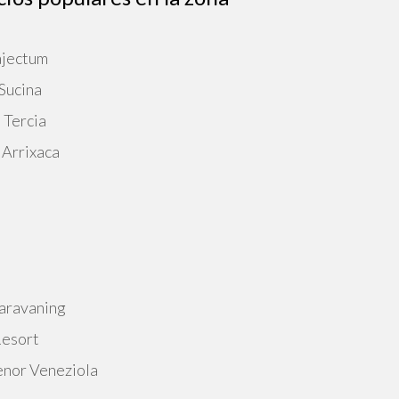
ajectum
 Sucina
 Tercia
 Arrixaca
aravaning
Resort
enor Veneziola