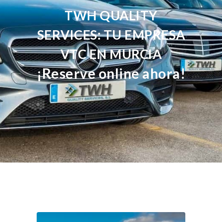
TWH QUALITY
SERVICES: TU EMPRESA
VTC EN MURCIA
¡Reserve online ahora!