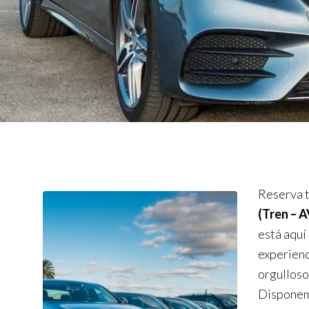
Reserva t
(Tren – 
está aquí
experienc
orgulloso
Disponemo