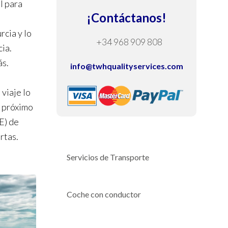
l para
¡Contáctanos!
cia y lo
+34 968 909 808
ia.
ás.
info@twhqualityservices.com
viaje lo
u próximo
E) de
rtas.
Servicios de Transporte
Coche con conductor