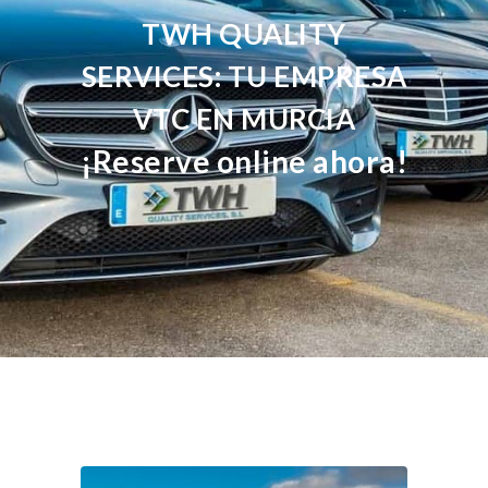
TWH QUALITY
SERVICES: TU EMPRESA
VTC EN MURCIA
¡Reserve online ahora!