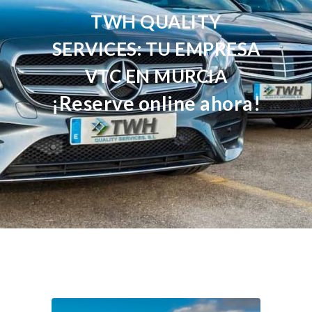
TWH QUALITY
SERVICES: TU EMPRESA
VTC EN MURCIA
¡Reserve online ahora!